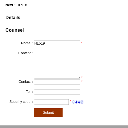
Next：
HL518
Details
Counsel
Nome：
*
Content：
*
Contact：
*
Tel：
Security code：
*