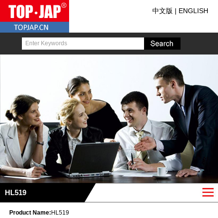
中文版
|
ENGLISH
HL519
Product Name:
HL519